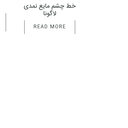
خط چشم مایع نمدی
لاگونا
READ MORE
تهران، میدان 
سوم، پلاک ۵۶، شرکت تامین دا