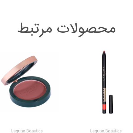
محصولات مرتبط
This
product
has
multiple
variants.
The
options
may
be
chosen
on
Laguna Beauties
Laguna Beauties