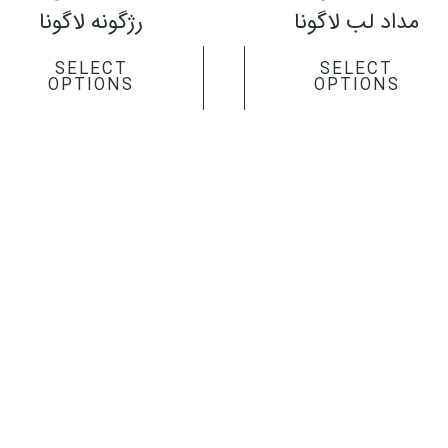
the
مداد لب لاگونا
رژگونه لاگونا
product
page
SELECT
SELECT
OPTIONS
OPTIONS
T
Y
I
w
o
n
i
u
s
t
t
t
t
u
a
آدرس :
تلفن :
e
b
g
r
e
r
آرژانتین، خیابان الوند، نبش سی و
a
02188793989
m
رو تهران