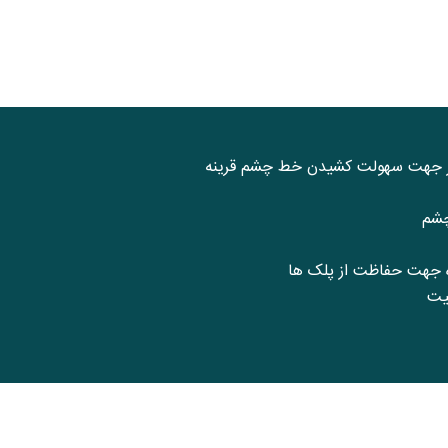
ار جهت سهولت کشیدن خط چشم قرینه
چشم
ه جهت حفاظت از پلک ها
یت