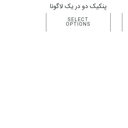
the
the
پنکیک دو در یک لاگونا
product
product
page
page
SELECT
OPTIONS
ایمیل :
info@tamindarou.com