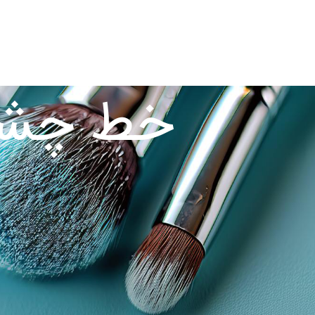
رش
ه
خانه
صفحه نخست
حتوا
خط چشم 