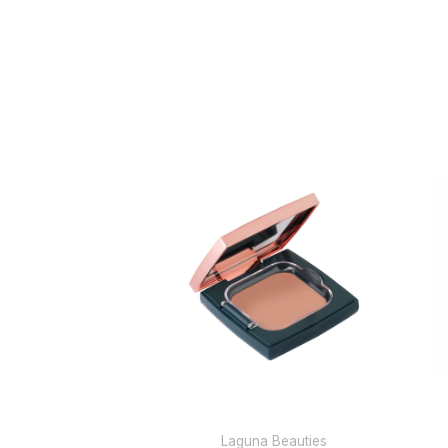
This
This
product
product
has
has
multiple
multiple
variants.
variants.
The
The
options
options
may
may
be
be
chosen
chosen
on
on
Laguna Beauties