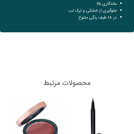
ماندگاری بالا
جلوگیری از خشکی و ترک لب
در 18 طیف رنگی متنوع
محصولات مرتبط
This
oduct
has
ltiple
iants.
The