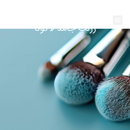
رش
ه
حتوا
Menu
رژلب جامد لاگونا