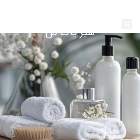
رش
ه
حتوا
Menu
شیر پاک کن