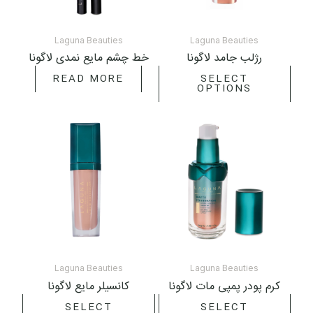
may
be
chosen
Laguna Beauties
Laguna Beauties
رژلب جامد لاگونا
خط چشم مایع نمدی لاگونا
on
the
READ MORE
SELECT
OPTIONS
product
page
This
This
oduct
product
has
has
ltiple
multiple
iants.
variants.
The
The
tions
options
may
may
be
be
hosen
chosen
Laguna Beauties
Laguna Beauties
کرم پودر پمپی مات لاگونا
کانسیلر مایع لاگونا
on
on
the
the
SELECT
SELECT