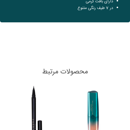
دارای بافت کرمی
در 7 طیف رنگی متنوع
محصولات مرتبط
This
product
has
multiple
variants.
The
options