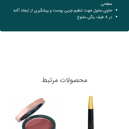
سطحی
حاوی منتول جهت تنظیم چربی پوست و پیشگیری از ایجاد آکنه
در 8 طیف رنگی متنوع
محصولات مرتبط
This
This
oduct
product
has
has
ltiple
multiple
iants.
variants.
The
The