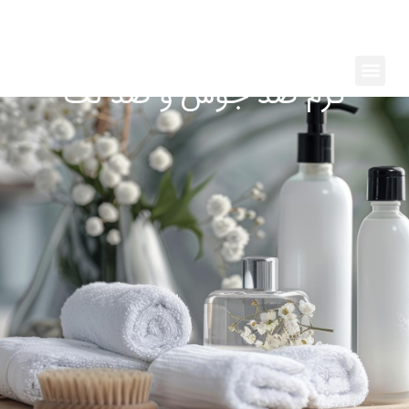
رش
ه
حتوا
Menu
کرم ضد جوش و ضد لک