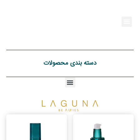
رش
ه
حتوا
Menu
دسته بندی محصولات
Menu
This
This
product
product
has
has
multiple
multiple